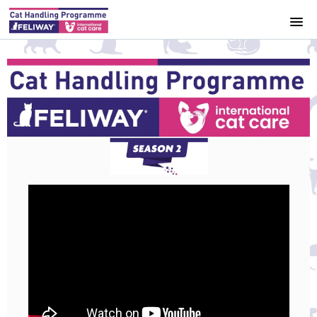
HOME
COURSE CATALOG
ACCESS
REGISZTRÁLOK
REGISZTRÁCIÓ
BELÉPÉS