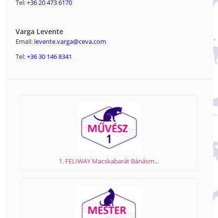
Tel:
+36 20 473 6170
Varga Levente
Email:
levente.varga@ceva.com
Tel:
+36 30 146 8341
1. FELIWAY Macskabarát Bánásm...