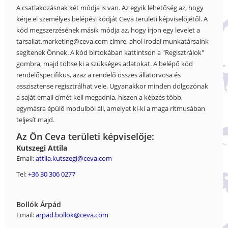
A csatlakozásnak két módja is van. Az egyik lehetőség az, hogy
kérje el személyes belépési kódját Ceva területi képviselőjétől. A
kód megszerzésének másik módja az, hogy írjon egy levelet a
tarsallat.marketing@ceva.com címre, ahol irodai munkatársaink
segítenek Önnek. A kód birtokában kattintson a "Regisztrálok"
gombra, majd töltse ki a szükséges adatokat. A belépő kód
rendelőspecifikus, azaz a rendelő összes állatorvosa és
asszisztense regisztrálhat vele. Ugyanakkor minden dolgozónak
a saját email címét kell megadnia, hiszen a képzés több,
egymásra épülő modulból áll, amelyet ki-ki a maga ritmusában
teljesít majd.
Az Ön Ceva területi képviselője:
Kutszegi Attila
Email:
attila.kutszegi@ceva.com
Tel:
+36 30 306 0277
Bollók Árpád
Email:
arpad.bollok@ceva.com