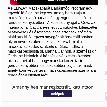
A FELIWAY Macskabarát Bánásmód Program egy
egyedülláló online képzés, amely bemutatja a
macskákkal való bánásmód gyengéd technikáit a
rendelői környezetben. A képzés anyagát a Ceva az
International Cat Care-rel együttműködve, kifejezetten
állatorvosok és állatorvosi asszisztensek számára
alakította ki. A képzés anyagának összeállításában
olyan neves szakemerek vettek részt, mint a
macskaviselkedés szakértő dr. Sarah Ellis, a
macskaspecialista dr. Martha Cannon, a szemész dr.
Christine Heinrich. A képzés elvégzését követően
biztos lehet abban, hogy macska konzultációi
gördülékenyebben és békésebben zajlanak majd,
amely könnyebbé teszi macskapáciensei számára a
rendelőben eltöltött időt.
Amennyiben már regisztrált, kattintson:
Belépek